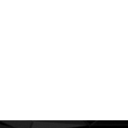
Por
Viktor
Contrareembolso
Facebook
Racksbot
Shopify
Tienda online
Confirmar Pedidos Contrareembolso con
WhatsApp
El comercio electrónico ha revolucionado la forma
en que compramos, ofreciendo comodidad y una
amplia gama de productos a solo un clic de
distancia. Sin embargo, la confirmación y el
procesamiento de pedidos contrareembolso han
presentado desafíos tanto para vendedores
como...
READ MORE